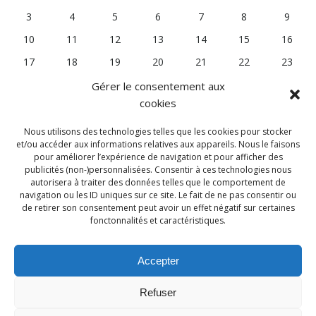
3
4
5
6
7
8
9
10
11
12
13
14
15
16
17
18
19
20
21
22
23
24
25
26
27
28
29
30
Gérer le consentement aux
cookies
31
« Mai
Nous utilisons des technologies telles que les cookies pour stocker
et/ou accéder aux informations relatives aux appareils. Nous le faisons
pour améliorer l’expérience de navigation et pour afficher des
publicités (non-)personnalisées. Consentir à ces technologies nous
autorisera à traiter des données telles que le comportement de
navigation ou les ID uniques sur ce site. Le fait de ne pas consentir ou
de retirer son consentement peut avoir un effet négatif sur certaines
Subscribe to our Newsletter
fonctonnalités et caractéristiques.
Accepter
Refuser